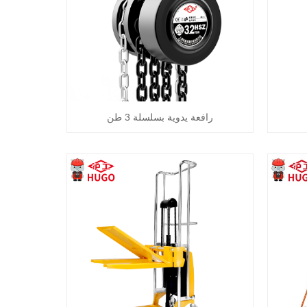
رافعة يدوية بسلسلة 3 طن