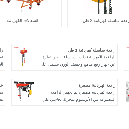
افعة سلسلة كهربائية 2 طن
السقالات الكهربائية
رافعة سلسلة كهربائية 1 طن
را
الرافعة الكهربائية ذات السلسلة 1 طن عبارة
تع
عن جهاز رفع مدمج وخفيف الوزن يشتمل على
ال
محرك وآلية نقل وضرس. تم تصميم هذه
تش
الرافعة وفقًا للمعايير الدولية، وتتميز بجسم
ال
رافعة كهربائية مصغرة
خز
جميل يجمع بين المتانة والمظهر الجذاب.
ال
رافعة كهربائية مصغرة تم تجهيز الرافعة
تم
وغ
المصنوعة من الألومنيوم بمحرك نحاسي نقي
بع
ال
من الدرجة الأولى، والذي يتمتع بقوة متزايدة
شا
واستجابة فورية. سواء كانت عملية شديدة
طن
ال
التحمل أو عالية التردد، يمكن استخدامها
بع
لك
بسهولة ومضاعفة الكفاءة! السلامة أولاً،
عل