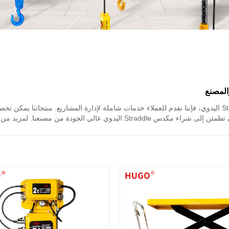
باعتبارنا مصنعين وموردين محترفين في الصين مكدس Straddle اليدوي، فإننا نقدم للعملاء خدمات شاملة لإدارة الم
 مصنعنا. لمزيد من المعلومات، يرجى الاتصال بنا.