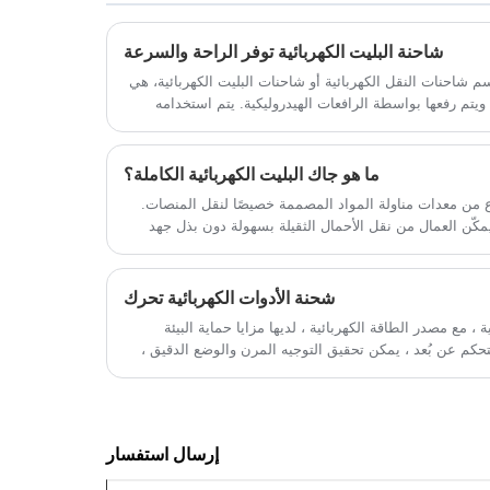
تخزين من خلال استخدام المنصات، فإنه غالبًا
ى عند تشغيله من مسافة بعيدة.
 يشار إليه باسم مكدس البليت الكهربائي
شاحنة البليت الكهربائية توفر الراحة والسرعة
رًا لقدراته على التكديس.
اسم شاحنات النقل الكهربائية أو شاحنات البليت الكهربائية، هي
ويتم رفعها بواسطة الرافعات الهيدروليكية. يتم استخدامه
 قصيرة وعالية الكفاءة وعالية الدقة، والتي يمكن أن تحسن
تقلل من مدخلات القوى العاملة والموارد المادية.
ما هو جاك البليت الكهربائية الكاملة؟
نوع من معدات مناولة المواد المصممة خصيصًا لنقل المنصات.
كّن العمال من نقل الأحمال الثقيلة بسهولة دون بذل جهد
شحنة الأدوات الكهربائية تحرك
 ، مع مصدر الطاقة الكهربائية ، لديها مزايا حماية البيئة
كم عن بُعد ، يمكن تحقيق التوجيه المرن والوضع الدقيق ،
 الصغيرة وظروف العمل المعقدة.
إرسال استفسار