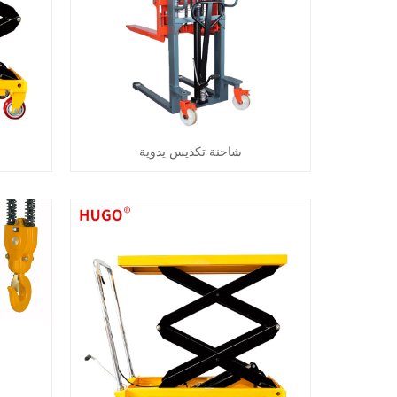
شاحنة تكديس يدوية