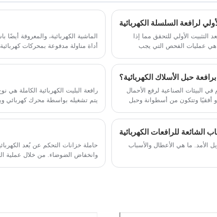
ال
استخدم المكابح عند انقطاع التيار الكهربائي!
حت
ما
ولي لرافعة السلسلة الكهربائية
يمكن للتصميم الفريد لنظام الكبح الأوتوماتيكي
نظ
القفل فورًا في حالة الطوارئ، وحماية سلامة
التثبيت الأولي للتحقق مما إذا
الماشية الكهربائية، والمعروفة أيضًا ب
فما هي عمليات الفحص التي يجب
أداة مناولة مدفوعة بمحركات كهربائية 
كل عملية رفع، وجعل إنتاجك أكثر أمانًا وأكثر
بشكل أساسي لمناولة البضائع لمسافات
ضمانًا!
بشكل كبير كفاءة العمليات اللوجستية و
برافعة حبل الأسلاك الكهربائية؟
في البيئات الصناعية لرفع الأحمال
رافعة البليت الكهربائية الكاملة هي 
و أفقيًا وتتكون من أسطوانة وحبل
يتم تشغيله بواسطة محرك كهربائي ويم
اقع البناء والمستودعات والمصانع.
يدوي.
ب الشائعة للرافعات الكهربائية
يل الأمد. ما هي الأعطال والأسباب
حاملة خزانات التحكم عن بُعد الكهربائية
وانخفاض الضوضاء. من خلال عملية التح
ويمكنه بسهولة التعامل مع المساحات