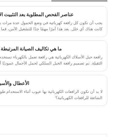
والاستهلاك المنخفض للطاقة. بفضل سعة
عناصر الفحص المطلوبة بعد التثبيت الأ
التحميل الموثوقة والأداء السلس الممتاز،
يمكن لآلة التكديس هذه أن تتعامل بسهولة مع
يجب أن تكون كل رافعة كهربائية في وضع الخمول عدة مرات بعد 
كانت هناك أي خلل. يعد هذا أمرًا مهمًا جدًا للتشغيل الآمن، 
سيناريوهات واحتياجات العمل المختلفة. وفي
إجراؤها بعد التثبيت الأولي للرافعة الكهربائية؟
الوقت نفسه، فهي مجهزة أيضًا بنظام تحكم
إلكتروني ذكي ومقاعد قابلة للتعديل، مما يوفر
ما هي تكاليف الصيانة المرتبطة 
للمستخدمين راحة قيادة جيدة وقدرة على
رافعة حبل الأسلاك الكهربائية هي رافعة تعمل بالكهرباء تستخدم 
المناورة. بالإضافة إلى ذلك، تتمتع الشاحنة أيضًا
الثقيلة. تم تصميم رافعة الحبل السلكي لحمل الأحمال عموديًا أ
بتصميم سهل الاستخدام، مثل القيادة في
سلكي ومحرك. يتم استخدامه على نطاق واسع في مجالات مثل مو
اتجاهين، وعجلة القيادة القابلة للتعديل، ورافعة
الأعطال والأسبا
التشغيل، وما إلى ذلك، بحيث يمكن
للمستخدمين إكمال أعمال التشغيل بسهولة
لا بد أن تكون الرافعات الكهربائية بها عيوب أثناء الاستخدام طو
الشائعة للرافعات الكهربائية؟
أكبر. باختصار، إن المعبئ الكهربائي من النوع
الحامل هو منتج قوي وسهل الاستخدام وعالي
الجودة، لتزويد المستخدمين بمجموعة كاملة
من حلول رفع المعبئ.