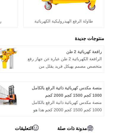
طاولة الرفع الهيدروليكية الكهربائية
ر
منتوجات جديدة
رافعة كهربائية 2 طن
الرافعة الكهربائية 2 طن عبارة عن جهاز رفع
متخصص مصمم بهيكل فريد يقلل من
المساحة الرأسية بين جسمه ومسار العارضة.
هذا التصميم المبتكر يجعله مناسبًا بشكل خاص
منصة مكدس كهربائية ذاتية الرفع بالكامل
للبيئات ذات الإرتفاع المحدود، مثل المباني
1000 كجم 1500 كجم 2000 كجم
المنخفضة أو تجهيزات الورش المؤقتة حيث
منصة مكدس كهربائية ذاتية الرفع بالكامل
يكون من الضروري توسيع مساحة الرفع
1000 كجم 1500 كجم 2000 كجم هذا هو
المتاحة.
المعبئ الكهربائي من النوع الحامل. إنها تعتمد
تقنية المحرك الكهربائي المتقدمة وتتميز
مدونة ذات صلة
التعليقات
بخصائص الكفاءة العالية وحماية البيئة