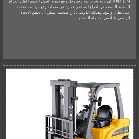
8M 16M الكهربائية شنت بوم رفع رجل رفع منصة العمل الجوي للطي الذراع
المصعد المصعد ذو الذراع المنحني عبارة عن معدات رفع مواد مستخدمة
على نطاق واسع، وهيكله الفريد، بأذرع منحنية، يمكن أن يحقق الاتجاه
الرأسي والأفقي لمناولة البضائع.