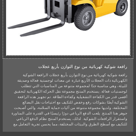
رافعة شوكية كهربائية من نوع التوازن بأربع عجلات
رافعة شوكية كهربائية من نوع التوازن بأربع عجلات الرافعة الشوكية
الكهربائية ذات العجلات الأربع عبارة عن معدات لوجستية فعالة وصديقة
للبيئة، وهي مناسبة جدًا لمجموعة متنوعة من المناسبات التي تتطلب
لوجستيات فعالة. يستخدم المنتج مجموعة نقل الحركة الكهربائية لتحقيق
أقصى قدر من الكفاءة التشغيلية وكفاءة الطاقة. تم تجهيز هذه الرافعة
الشوكية أيضًا بشوكات رفع وخفض للتكيف مع احتياجات نقل البضائع
المختلفة، ولديها مجموعة متنوعة من آليات حماية السلامة، والتي أصبحت
جوهر هذا المنتج. يلعب الدفع الرباعي دورًا رئيسيًا في القدرة على المناورة
واستقرار الرافعات الشوكية. لذلك، يستخدم المنتج نظام الدفع الرباعي
للتكيف مع أسطح الطرق والبيئات المختلفة، مما يحسن تجربة التعامل مع
السائق. وفي الوقت نفسه، فإن التصميم المريح والمعقول لكابينة الرافعة
الشوكية لا يتوافق فقط مع لوحة العدادات، بل يحتوي أيضًا على مقعد مريح،