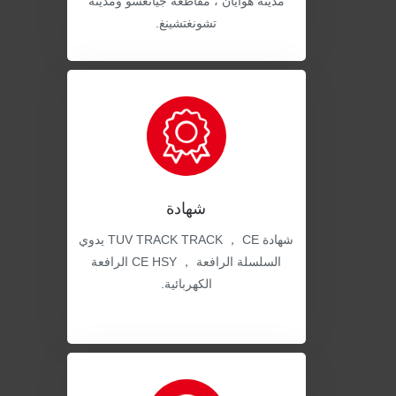
مدينة هوايان ، مقاطعة جيانغسو ومدينة
تشونغتشينغ.
شهادة
شهادة TUV TRACK TRACK ， CE يدوي
السلسلة الرافعة ， CE HSY الرافعة
الكهربائية.