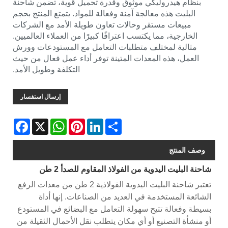
بنظام هيدروليكي موثوق وقدرة تحميل قوية، تضمن شاحنة
البليت هذه معالجة آمنة وفعالة للمواد. يتمتع المنتج بحجم
مبيعات مستقر وحالات تعاون طويلة الأمد مع الشركات
الخارجية، مما يكتسب اعترافًا كبيرًا من العملاء العالميين.
مثالية لمختلف متطلبات التعامل مع المستودعات وورش
العمل، هذه المعدات المتينة توفر أداء عمل فعال من حيث
التكلفة وطويل الأمد.
إرسال استفسار
Facebook
WhatsApp
X
Pinterest
LinkedIn
Share
وصف المنتج
شاحنة البليت اليدوية من الفولاذ المقاوم للصدأ 2 طن
تعتبر شاحنة البليت اليدوية الفولاذية 2 طن من معدات الرفع
الشائعة المستخدمة في العديد من الصناعات. إنها أداة
بسيطة وفعالة تتيح سهولة التعامل مع البضائع في المستودع
أو منشأة التصنيع أو أي مكان يتطلب نقل الأحمال الثقيلة من