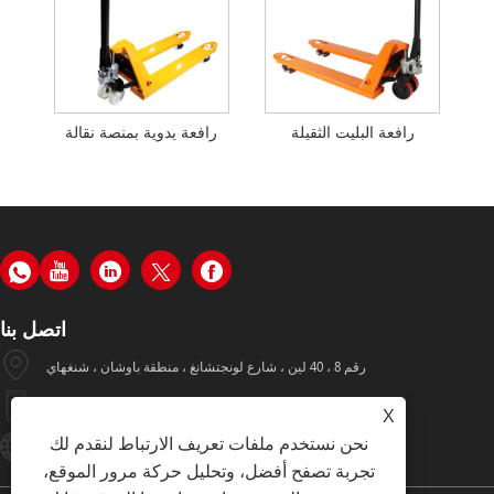
رافعة البليت الثقيلة
رافعة يدوية بمنصة نقالة
اتصل بنا
رقم 8 ، 40 لين ، شارع لونجتشانغ ، منطقة باوشان ، شنغهاي
+86-19933570112
X
نحن نستخدم ملفات تعريف الارتباط لنقدم لك
Hugo002@yiyinggroup.com
تجربة تصفح أفضل، وتحليل حركة مرور الموقع،