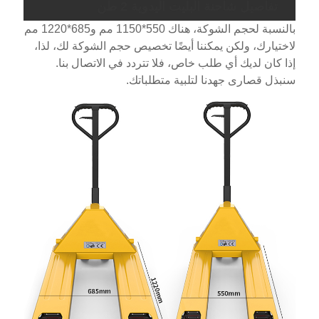
تفاصيل شاحنة البليت اليدوية 2 طن
بالنسبة لحجم الشوكة، هناك 550*1150 مم و685*1220 مم
لاختيارك، ولكن يمكننا أيضًا تخصيص حجم الشوكة لك، لذا،
إذا كان لديك أي طلب خاص، فلا تتردد في الاتصال بنا.
سنبذل قصارى جهدنا لتلبية متطلباتك.