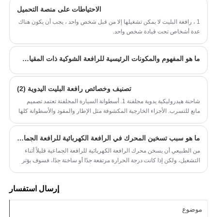
الاحتياطات على منصة التحميل
1 ، رافعة البليت لا يمكن تشغيلها إلا من قبل شخص واحد ، يجب أن يكون هناك
عدة أشخاص تحت قيادة شخص واحد.
ما هو المفهوم والمكونات الرئيسية للرافعة الشوكية ذات المقياس الإلكتروني
تصنيف وخصائص رافعة البليت اليدوية (2)
شاحنة هيدروليكية يدوية مجلفنة 1. أسطوانة السيارة المجلفنة تعتمد تصميم
مانع للتسرب. الأجزاء الخارجية المكشوفة مثل الإطار والمقود والأسطوانة كلها
مجلفنة. إنها مجهزة بمحامل من الفولاذ المقاوم للصدأ، وعجلات من النايلون
المقاوم للتآكل، وتتميز بمقاومة قوية للتآكل.
ما هو سبب تسخين المحرك في الرافعة الكهربائية للرافعة الجماعية؟
من الطبيعي أن يسخن محرك الرافعة الكهربائية للرافعة الجماعية قليلاً أثناء
التشغيل، ولكن إذا كانت درجة الحرارة مرتفعة جدًا أو ساخنة جدًا، فسوف يؤثر
ذلك على التشغيل العادي للرافعة الكهربائية، وسيتسبب أيضًا في وقوع حوادث
بسبب إلى التعامل غير السليم. لذلك، عندما يسخن المحرك، أوقف التشغيل
إرسال استفسار
في الوقت المناسب للعثور على سبب تسخين المحرك وحله في الوقت
المناسب.