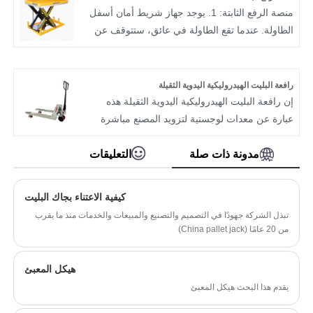
الأحمال الثقيلة من مكان إلى آخر.
منصة الرفع الثابتة: 1. يوجد جهاز شريط أمان أسفل
الطاولة. عندما تقع الطاولة في عائق، ستتوقف عن
السقوط لضمان السلامة. 2. تصميم عالي التحمل
بقوة تيار متردد 380 فولت 150 هرتز 3. تم اعتماد
محطة ضخ عالية الجودة مستوردة لجعل البضائع
رافعة البليت الهيدروليكية اليدوية الثقيلة
ترفع بسلاسة وقوة 4. اعتماد تصميم شوكة مقصية
إن رافعة البليت الهيدروليكية اليدوية الثقيلة هذه
مضادة للقرصة لمنع إصابة القرصة، مع وظيفة
عبارة عن معدات لوجستية لتزويد المصنع مباشرة
الحماية الزائدة، أكثر موثوقية وأكثر أمانًا 5. مجهزة
لنقل البضائع في المستودعات. تم تجهيز رافعة
بشكل إسفين آمن لسهولة الصيانة الأساسية
البليت الهيدروليكية اليدوية بمضخة هيدروليكية
مدونة ذات صلة
التعليقات
مدمجة مضادة للتسرب وإطار حمل سميك، مع
عجلات PU/نايلون/مطاط اختيارية لتناسب جميع
كيفية الاعتناء بجاك البليت
الأسطح الأرضية. تساعد خيارات الحمولة المتعددة
تبذل الشركة جهودًا في التصميم والتصنيع والمبيعات والخدمات منذ ما يقرب
وخدمة تخصيص الشعار المشترين العالميين على
من 20 عامًا (China pallet jack)
خفض تكلفة التعامل مع العمالة في المستودعات.
هيكل المعبئ
يقدم هذا البحث هيكل المعبئ