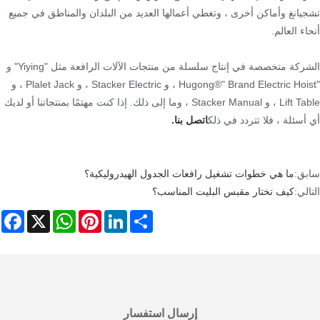
تشجيانغ وأماكن أخرى ، وتغطي أعمالها العديد من البلدان والمناطق في جميع
أنحاء العالم.
الشركة متخصصة في إنتاج سلسلة من منتجات الآلات الرافعة مثل "Yiying" و
"Hugong®" Brand Electric Hoist ، و Stacker Electric ، و Plalet Jack ، و
Lift Table ، و Stacker Manual ، وما إلى ذلك. إذا كنت مهتمًا بمنتجاتنا أو لديك
أي أسئلة ، فلا تتردد في ذلك
اتصل بنا.
سابق:
ما هي خطوات تشغيل رافعات الجدول الهيدروليكية؟
التالي:
كيف تختار مقبس البليت المناسب؟
ebook
WhatsApp
X
Pinterest
LinkedIn
Share
إرسال استفسار