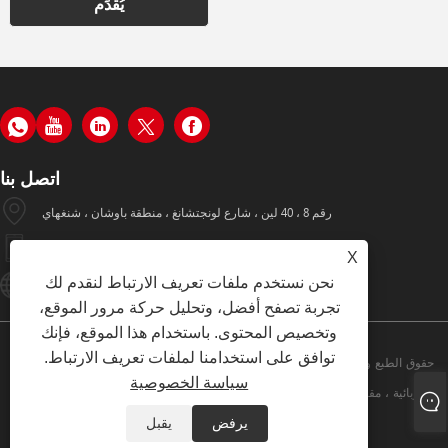
يُقدِّم
اتصل بنا
رقم 8 ، 40 لين ، شارع لونجتشانغ ، منطقة باوشان ، شنغهاي
+86-19933570112
X
نحن نستخدم ملفات تعريف الارتباط لنقدم لك
Hugo002@yiyinggroup.com
تجربة تصفح أفضل، وتحليل حركة مرور الموقع،
وتخصيص المحتوى. باستخدام هذا الموقع، فإنك
توافق على استخدامنا لملفات تعريف الارتباط.
حقوق الطبع والنشر © 2021 شركة شنغهاي ييينغ كرين آلات ، المحدودة. - الرافعة
سياسة الخصوصية
الكهربائية ، مقبس البليت ، المكدس اليدوي ، رافعات الجدول - جميع الحقوق محفوظة.
يرفض
يقبل
Links
Sitemap
RSS
XML
سياسة الخصوصية