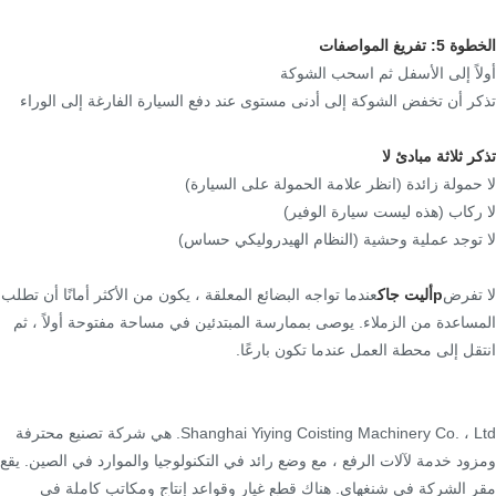
الخطوة 5: تفريغ المواصفات
أولاً إلى الأسفل ثم اسحب الشوكة
تذكر أن تخفض الشوكة إلى أدنى مستوى عند دفع السيارة الفارغة إلى الوراء
تذكر ثلاثة مبادئ لا
لا حمولة زائدة (انظر علامة الحمولة على السيارة)
لا ركاب (هذه ليست سيارة الوفير)
لا توجد عملية وحشية (النظام الهيدروليكي حساس)
لا تفرض
p
أليت جاك
عندما تواجه البضائع المعلقة ، يكون من الأكثر أمانًا أن تطلب
المساعدة من الزملاء. يوصى بممارسة المبتدئين في مساحة مفتوحة أولاً ، ثم
انتقل إلى محطة العمل عندما تكون بارعًا.
Shanghai Yiying Coisting Machinery Co. ، Ltd. هي شركة تصنيع محترفة
ومزود خدمة لآلات الرفع ، مع وضع رائد في التكنولوجيا والموارد في الصين. يقع
مقر الشركة في شنغهاي. هناك قطع غيار وقواعد إنتاج ومكاتب كاملة في