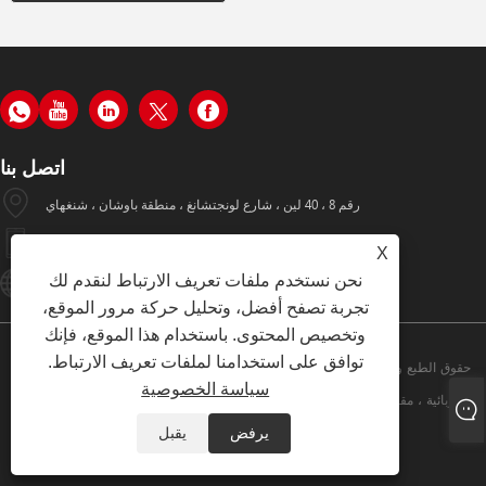
اتصل بنا
رقم 8 ، 40 لين ، شارع لونجتشانغ ، منطقة باوشان ، شنغهاي
+86-19933570112
X
نحن نستخدم ملفات تعريف الارتباط لنقدم لك
Hugo002@yiyinggroup.com
تجربة تصفح أفضل، وتحليل حركة مرور الموقع،
وتخصيص المحتوى. باستخدام هذا الموقع، فإنك
توافق على استخدامنا لملفات تعريف الارتباط.
حقوق الطبع والنشر © 2021 شركة شنغهاي ييينغ كرين آلات ، المحدودة. - الرافعة
سياسة الخصوصية
الكهربائية ، مقبس البليت ، المكدس اليدوي ، رافعات الجدول - جميع الحقوق محفوظة.
يرفض
يقبل
Links
Sitemap
RSS
XML
سياسة الخصوصية