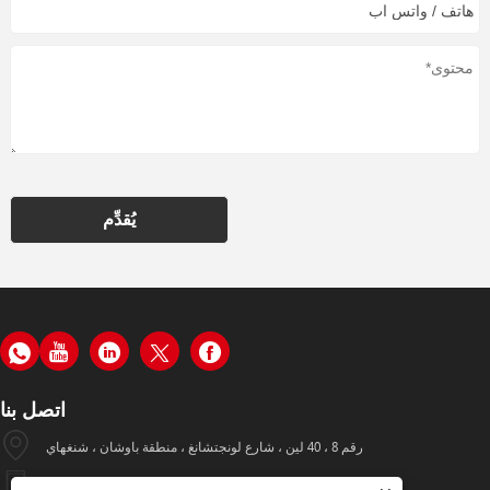
يُقدِّم
اتصل بنا
رقم 8 ، 40 لين ، شارع لونجتشانغ ، منطقة باوشان ، شنغهاي
+86-19933570112