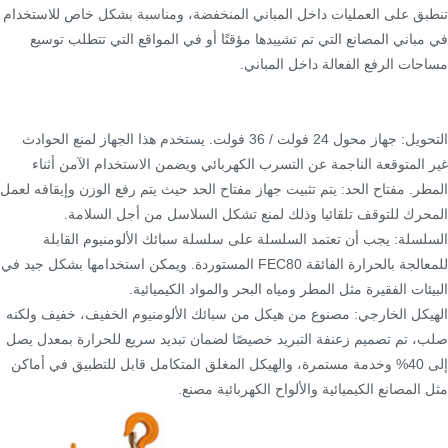
تنطبق على العمليات داخل المباني المنخفضة، ومناسبة بشكل خاص للاستخدام
في مباني المصانع التي تم تشييدها مؤقتًا أو في المواقع التي تتطلب توسيع
مساحات الرفع الفعالة داخل المباني.
التحويل: جهاز محول 24 فولت / 36 فولت. يستخدم هذا الجهاز لمنع الحوادث
غير المتوقعة الناجمة عن التسرب الكهربائي ويضمن الاستخدام الآمن أثناء
المطر. مفتاح الحد: يتم تثبيت جهاز مفتاح الحد حيث يتم رفع الوزن وإيقافه لعمل
المحرك للتوقف تلقائيا وذلك لمنع تشكل السلاسل من أجل السلامة.
السلسلة: يجب أن تعتمد السلسلة على سلسلة سبائك الألومنيوم القابلة
للمعالجة بالحرارة الفائقة FEC80 المستوردة. ويمكن استخدامها بشكل جيد في
البيئات الفقيرة مثل المطر ومياه البحر والمواد الكيميائية.
الهيكل الخارجي: مصنوع من هيكل من سبائك الألومنيوم الخفيف، خفيف ولكنه
صلب، تم تصميم زعنفة التبريد خصيصًا لضمان تبديد سريع للحرارة بمعدل يصل
إلى 40% وخدمة مستمرة، والهيكل المغلق المتكامل قابل للتطبيق في أماكن
مثل المصانع الكيميائية والألواح الكهربائية مصنع.