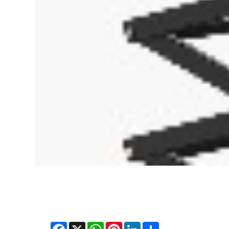
Facebook
WhatsApp
X
Pinterest
LinkedIn
Share