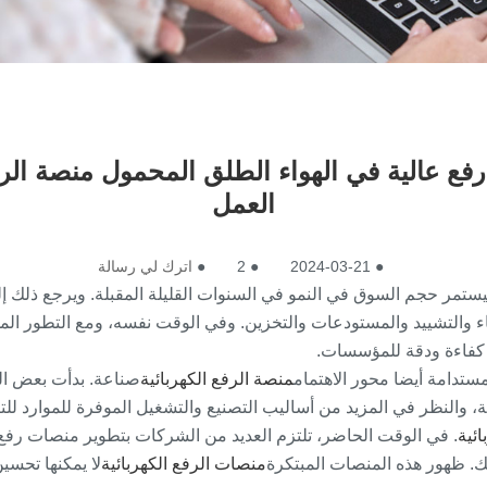
امل الذاتي رفع عالية في الهواء الطلق المحمول منصة 
العمل
●
2024-03-21
●
2
●
اترك لي رسالة
تمر حجم السوق في النمو في السنوات القليلة المقبلة. ويرجع ذلك إل
ناء والتشييد والمستودعات والتخزين. وفي الوقت نفسه، ومع التطور المس
ر كفاءة ودقة للمؤسسات.
مستدامة أيضا محور الاهتمام
منصة الرفع الكهربائية
صناعة. بدأت بعض ال
والنظر في المزيد من أساليب التصنيع والتشغيل الموفرة للموارد للتكيف
ائية
. في الوقت الحاضر، تلتزم العديد من الشركات بتطوير منصات رفع أك
لك. ظهور هذه المنصات المبتكرة
منصات الرفع الكهربائية
لا يمكنها تحسي