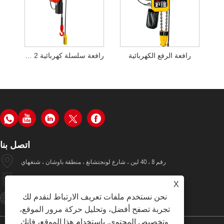
رافعة الرفع الكهربائية
رافعة سلسلة كهربائية 2 طن
اتصل بنا
رقم 8 ، 40 لين ، شارع لونجتشانغ ، منطقة باوشان ، شنغهاي
+86-19933570112
X
نحن نستخدم ملفات تعريف الارتباط لنقدم لك
Hugo002@yiyinggroup.com
تجربة تصفح أفضل، وتحليل حركة مرور الموقع،
وتخصيص المحتوى. باستخدام هذا الموقع، فإنك