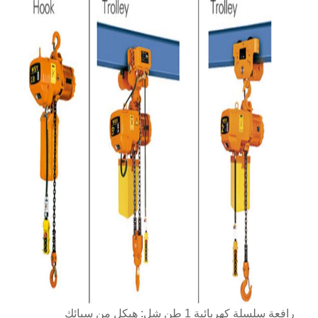
رافعة سلسلة كهربائية 1 طن شل: هيكل من سبائك