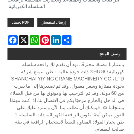
السلسلة الكهربائية.
إرسال استفسار
PDF تحميل
Facebook
WhatsApp
X
Pinterest
LinkedIn
Share
وصف المنتج
باعتبارنا مصنعًا محترفًا، نود أن نقدم لك رافعة سلسلة
كهربائية HUGO® ذات جودة عالية 1 طن. تتمتع شركة
SHANGHAI YIYING CRANE MACHINERY CO.، LTD
بجودة ممتازة وسعر معقول، وقد تم تصديرها إلى ما يقرب
من 60 دولة، وقد تم الترحيب بها وموثوق بها من قبل العملاء
في الداخل والخارج مرحبًا بكم في الاتصال بنا. إذا كنت مهتمًا
بمنتجاتنا xx، فيمكنك أن تطلب منا الآن وسنرد عليك على
الفور. يمكن أيضًا تكوين الرافعة الكهربائية ذات السلسلة 1
طن بخيار الفولاذ المقاوم للصدأ لاستخدام الرافعة في بيئة
صالحة للطعام.