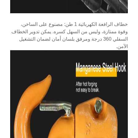
خطاف الرافعة الكهربائية 1 طن: مصنوع على الساخن،
وقوة ممتازة، وليس من السهل كسره. يمكن تدوير الخطاف
السفلي 360 درجة ومرفق بلسان أمان لضمان التشغيل
الآمن.