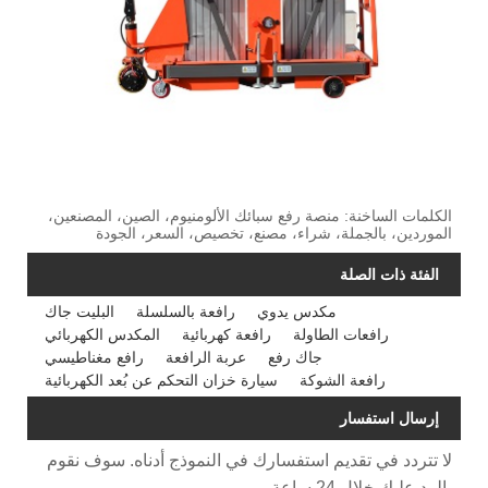
الكلمات الساخنة: منصة رفع سبائك الألومنيوم، الصين، المصنعين،
الموردين، بالجملة، شراء، مصنع، تخصيص، السعر، الجودة
الفئة ذات الصلة
مكدس يدوي
رافعة بالسلسلة
البليت جاك
رافعات الطاولة
رافعة كهربائية
المكدس الكهربائي
جاك رفع
عربة الرافعة
رافع مغناطيسي
رافعة الشوكة
سيارة خزان التحكم عن بُعد الكهربائية
إرسال استفسار
لا تتردد في تقديم استفسارك في النموذج أدناه. سوف نقوم
بالرد عليك خلال 24 ساعة.