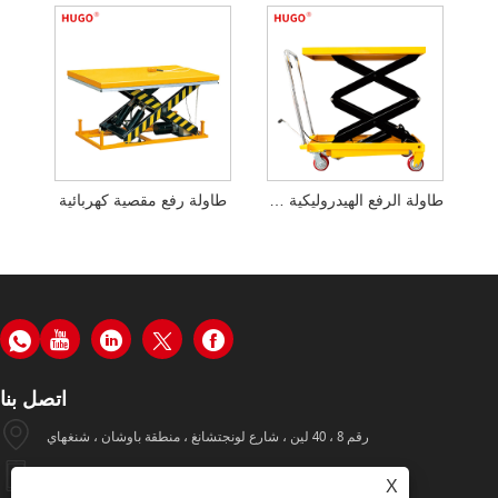
طاولة الرفع الهيدروليكية الكهربائية
طاولة رفع مقصية كهربائية
اتصل بنا
رقم 8 ، 40 لين ، شارع لونجتشانغ ، منطقة باوشان ، شنغهاي
+86-19933570112
X