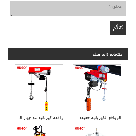
الروافع الكهربائية خفيفة الوزن 110 فولت
رافعة كهربائية مع جهاز التحكم عن بعد