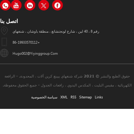
اتصل بنا
+86-19933570112
Hugo002@yiyinggroup.com
حقوق الطبع والنشر © 2021 شركة شنغهاي ييينغ كرين آلات ، المحدودة. - الرافعة
، المكدس اليدوي ، رافعات الجدول - جميع الحقوق محفوظة.
Sitema
RSS
XML
سياسة الخصوصية